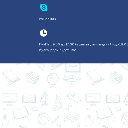
coikonkurs
Пн-Пт с 9:30 до 17:00 (в дни выдачи заданий - до 18
будем рады видеть Вас!