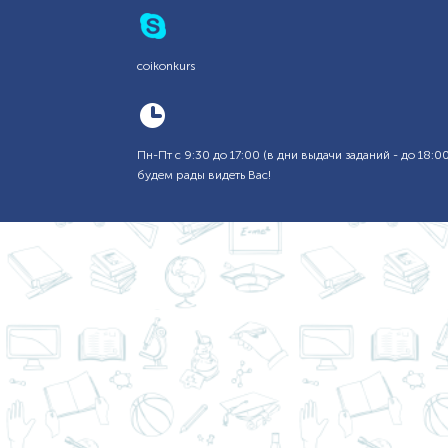
coikonkurs
Пн-Пт с 9:30 до 17:00 (в дни выдачи заданий - до 18
будем рады видеть Вас!